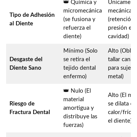
👑 Química y
Únicament
micromecánica
mecánica
Tipo de Adhesión
(se fusiona y
(retención 
al Diente
refuerza el
presión en 
diente)
cavidad)
Mínimo (Solo
Alto (Oblig
Desgaste del
se retira el
tallar canal
Diente Sano
tejido dental
para sujetar
enfermo)
metal)
👑 Nulo (El
Alto (El met
material
Riesgo de
se dilata co
amortigua y
Fractura Dental
calor/frío y
distribuye las
el diente)
fuerzas)