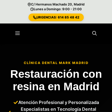
C/ Hermanos Machado 20, Madrid
Lunes a Domingo: 9:00 - 21:00
URGENCIAS: 614 85 48 42
Saltar
al
Menú
contenido
CLÍNICA DENTAL MARK MADRID
Restauración con
resina en Madrid
Atención Profesional y Personalizada
Especialistas en Tecnología Dental