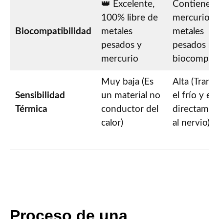
👑 Excelente,
Contiene
100% libre de
mercurio y
Biocompatibilidad
metales
metales
pesados y
pesados no
mercurio
biocompati
Muy baja (Es
Alta (Trans
Sensibilidad
un material no
el frío y el 
Térmica
conductor del
directamen
calor)
al nervio)
Proceso de una