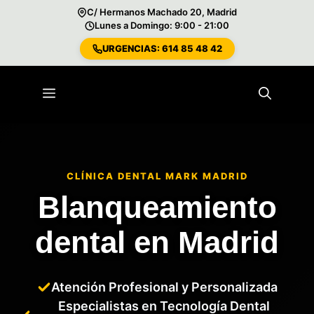
C/ Hermanos Machado 20, Madrid
Lunes a Domingo: 9:00 - 21:00
URGENCIAS: 614 85 48 42
Saltar
al
Menú
contenido
CLÍNICA DENTAL MARK MADRID
Blanqueamiento
dental en Madrid
Atención Profesional y Personalizada
Especialistas en Tecnología Dental