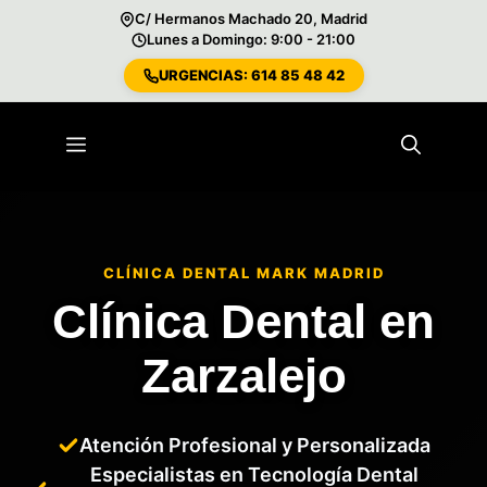
C/ Hermanos Machado 20, Madrid
Lunes a Domingo: 9:00 - 21:00
URGENCIAS: 614 85 48 42
Saltar
al
Menú
contenido
CLÍNICA DENTAL MARK MADRID
Clínica Dental en
Zarzalejo
Atención Profesional y Personalizada
Especialistas en Tecnología Dental