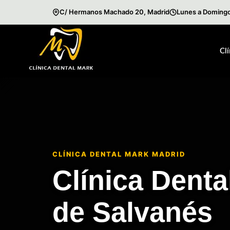
C/ Hermanos Machado 20, Madrid
Lunes a Domingo
Saltar
al
Cl
contenido
CLÍNICA DENTAL MARK MADRID
Clínica Dental
de Salvanés