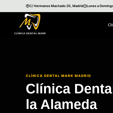
C/ Hermanos Machado 20, Madrid
Lunes a Domingo
Saltar
al
Cl
contenido
CLÍNICA DENTAL MARK MADRID
Clínica Denta
la Alameda