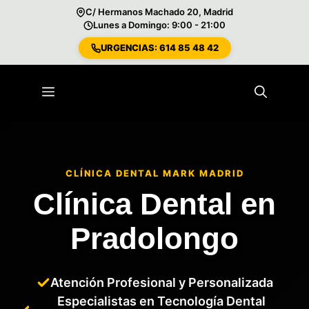
C/ Hermanos Machado 20, Madrid
Lunes a Domingo: 9:00 - 21:00
URGENCIAS: 614 85 48 42
Saltar
al
Menú
contenido
CLÍNICA DENTAL MARK MADRID
Clínica Dental en
Pradolongo
Atención Profesional y Personalizada
Especialistas en Tecnología Dental