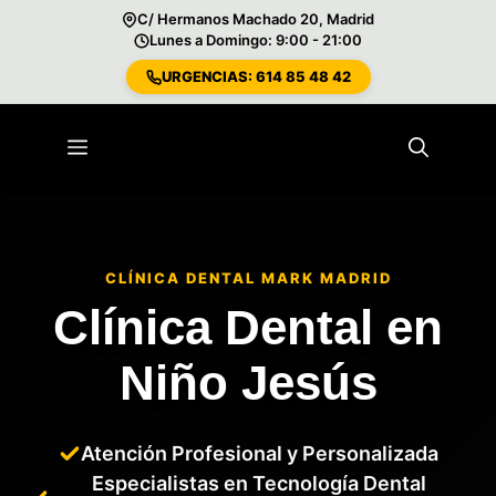
C/ Hermanos Machado 20, Madrid
Lunes a Domingo: 9:00 - 21:00
URGENCIAS: 614 85 48 42
Saltar
al
Menú
contenido
CLÍNICA DENTAL MARK MADRID
Clínica Dental en
Niño Jesús
Atención Profesional y Personalizada
Especialistas en Tecnología Dental