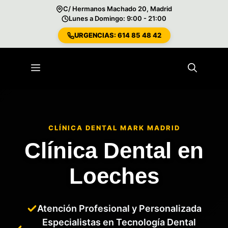
C/ Hermanos Machado 20, Madrid
Lunes a Domingo: 9:00 - 21:00
URGENCIAS: 614 85 48 42
Saltar
al
Menú
contenido
CLÍNICA DENTAL MARK MADRID
Clínica Dental en
Loeches
Atención Profesional y Personalizada
Especialistas en Tecnología Dental