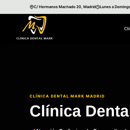
C/ Hermanos Machado 20, Madrid
Lunes a Domingo
Saltar
al
Cl
contenido
CLÍNICA DENTAL MARK MADRID
Clínica Denta