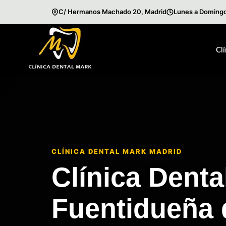
C/ Hermanos Machado 20, Madrid
Lunes a Domingo
Saltar
al
Cl
contenido
CLÍNICA DENTAL MARK MADRID
Clínica Denta
Fuentidueña 