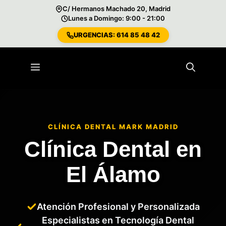
C/ Hermanos Machado 20, Madrid
Lunes a Domingo: 9:00 - 21:00
URGENCIAS: 614 85 48 42
Saltar
al
Menú
contenido
CLÍNICA DENTAL MARK MADRID
Clínica Dental en
El Álamo
Atención Profesional y Personalizada
Especialistas en Tecnología Dental