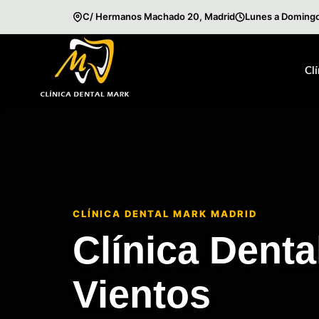
C/ Hermanos Machado 20, Madrid
Lunes a Domingo
Saltar
al
Cl
contenido
CLÍNICA DENTAL MARK MADRID
Clínica Denta
Vientos