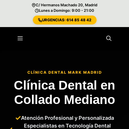
C/ Hermanos Machado 20, Madrid
Lunes a Domingo: 9:00 - 21:00
URGENCIAS: 614 85 48 42
Saltar
al
Menú
contenido
CLÍNICA DENTAL MARK MADRID
Clínica Dental en
Collado Mediano
Atención Profesional y Personalizada
Especialistas en Tecnología Dental