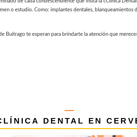
erminado de cada condescendiente que visita la cClínica Denta
men o estudio. Como: implantes dentales, blanqueamientos de
 de Buitrago te esperan para brindarte la atención que merec
CLÍNICA DENTAL EN CERV