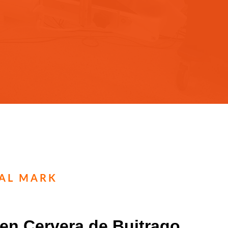
TAL MARK
 en Cervera de Buitrago