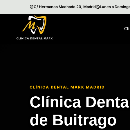
C/ Hermanos Machado 20, Madrid
Lunes a Domingo
Saltar
al
Cl
contenido
CLÍNICA DENTAL MARK MADRID
Clínica Denta
de Buitrago