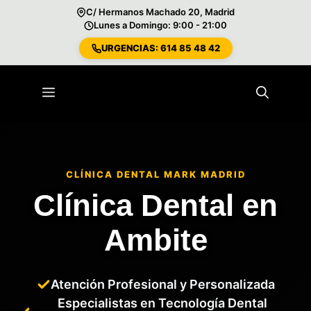
C/ Hermanos Machado 20, Madrid
Lunes a Domingo: 9:00 - 21:00
URGENCIAS: 614 85 48 42
Saltar
al
Menú
contenido
CLÍNICA DENTAL MARK MADRID
Clínica Dental en
Ambite
Atención Profesional y Personalizada
Especialistas en Tecnología Dental