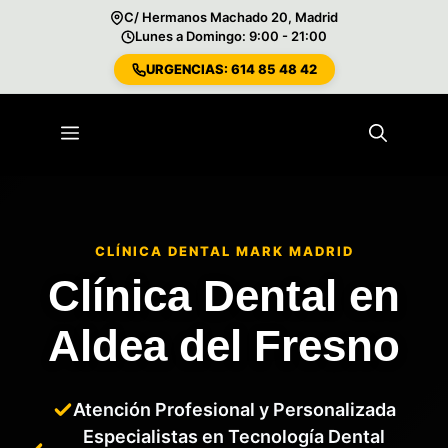
C/ Hermanos Machado 20, Madrid
Lunes a Domingo: 9:00 - 21:00
URGENCIAS: 614 85 48 42
Saltar
al
Menú
contenido
CLÍNICA DENTAL MARK MADRID
Clínica Dental en
Aldea del Fresno
Atención Profesional y Personalizada
Especialistas en Tecnología Dental