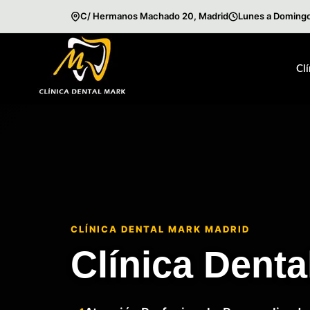
C/ Hermanos Machado 20, Madrid
Lunes a Domingo
Saltar
al
Cl
contenido
CLÍNICA DENTAL MARK MADRID
Clínica Denta